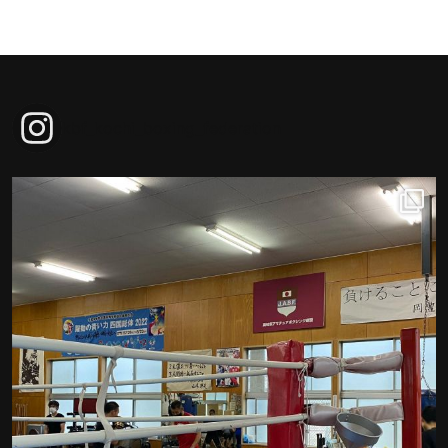
kbf_kochi_boxing_federation