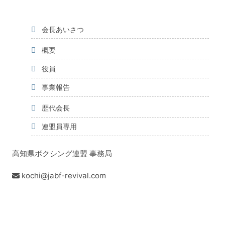
会長あいさつ
概要
役員
事業報告
歴代会長
連盟員専用
高知県ボクシング連盟 事務局
kochi@jabf-revival.com