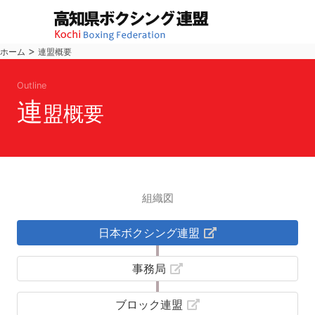
>
ホーム
連盟概要
Outline
連
盟概要
組織図
日本ボクシング連盟
事務局
ブロック連盟