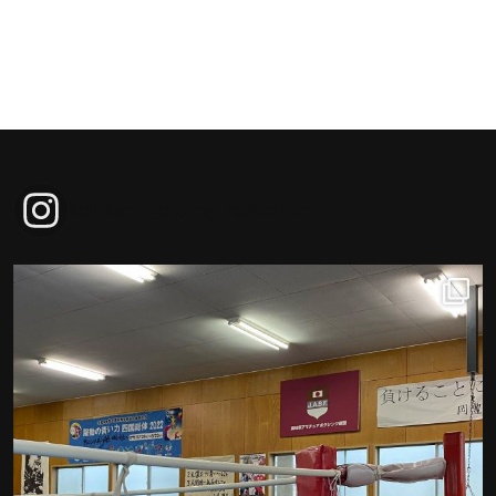
kbf_kochi_boxing_federation