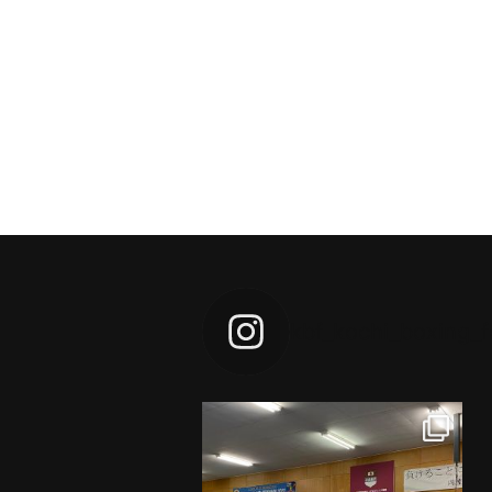
kbf_kochi_boxing_f