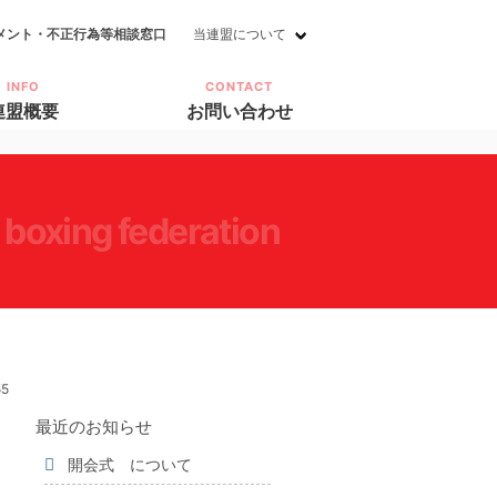
メント・不正行為等相談窓口
当連盟について
INFO
CONTACT
連盟概要
お問い合わせ
i boxing federation
55
最近のお知らせ
開会式 について