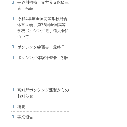
長谷川穂積 元世界３階級王
者 来高
し
令和4年度全国高等学校総合
体育大会、第76回全国高等
学校ボクシング選手権大会に
ついて
ボクシング練習会 最終日
ボクシング体験練習会 初日
高知県ボクシング連盟からの
お知らせ
概要
事業報告