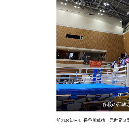
各校の部旗
前
前のお知らせ 長谷川穂積 元世界３
後