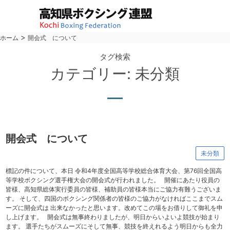
>
ホーム
開会式 について
タグ検索
カテゴリー:
未分類
japan amateur boxing federati
開会式 について
未分類
標記の件について、本日 令和4年度全国高等学校総合体育大会、第76回全国高
等学校ボクシング選手権大会の開会式が行われました。 開催にあたり役員の
皆様、高知県総体実行委員の皆様、補助員の皆様本当にご協力有難うございま
す。 そして、四国のボクシング関係者の皆様のご協力がなければここまでスム
ーズに開会式は 出来なかったと思います。改めてこの場をお借りして御礼を申
し上げます。 開会式は無事終わりましたが、明日からいよいよ競技が始まり
ます。 選手たちがスムーズにそして無事、競技を終えれるよう明日からも全力