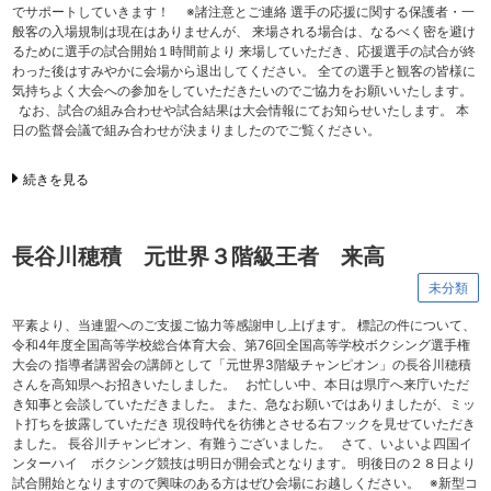
でサポートしていきます！ ※諸注意とご連絡 選手の応援に関する保護者・一
般客の入場規制は現在はありませんが、 来場される場合は、なるべく密を避け
るために選手の試合開始１時間前より 来場していただき、応援選手の試合が終
わった後はすみやかに会場から退出してください。 全ての選手と観客の皆様に
気持ちよく大会への参加をしていただきたいのでご協力をお願いいたします。
なお、試合の組み合わせや試合結果は大会情報にてお知らせいたします。 本
日の監督会議で組み合わせが決まりましたのでご覧ください。
続きを見る
長谷川穂積 元世界３階級王者 来高
未分類
平素より、当連盟へのご支援ご協力等感謝申し上げます。 標記の件について、
令和4年度全国高等学校総合体育大会、第76回全国高等学校ボクシング選手権
大会の 指導者講習会の講師として「元世界3階級チャンピオン」の長谷川穂積
さんを高知県へお招きいたしました。 お忙しい中、本日は県庁へ来庁いただ
き知事と会談していただきました。 また、急なお願いではありましたが、ミッ
ト打ちを披露していただき 現役時代を彷彿とさせる右フックを見せていただき
ました。 長谷川チャンピオン、有難うございました。 さて、いよいよ四国イ
ンターハイ ボクシング競技は明日が開会式となります。 明後日の２８日より
試合開始となりますので興味のある方はぜひ会場にお越しください。 ※新型コ