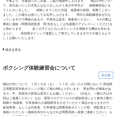
平素より、当連盟へのご支援、ご協力感謝申し上げます。 標記の件につい
て、本日あいにくの天気とはなりましたが１名の中学生が 体験練習会にき
てくださいました。 体験にきてくれた生徒、保護者の皆様、有難うござい
ました。この場をお借りしてお礼申し上げます。 明日も体験練習会を行な
っていますので興味のある小、中高生は是非、御参加ください。 ※その際は
事前に連絡（岡豊高校監督 関 先生もしくは当連盟のアドレスへ）いただける
と助かります。 多くの子どもたちにボクシングを体験する機会を作れる
ように、 高知県ボクシング連盟として努力していきますので今後ともよろ
しくお願いいたします。
続きを見る
ボクシング体験練習会について
未分類
標記の件について、７月１６日（土）、１７日（日）の２日間において 高知県
立岡豊高等学校ボクシング場にて朝の9時より行います。 男女問わず興味があ
る小、中、高校生の皆様は是非ともお越しください。 （社会人、一般の方は今
回はご遠慮ください） なお、新型コロナウイルスの感染状況により参加人数の
制限や 保護者、引率者様の入場制限等をさせていただく場合がありますので
参加希望、もしくは代表者、引率者様は岡豊高校ボクシング部、 関監督までご
連絡いただくか（連絡先等分からなければ岡豊高校へ直接ご連絡ください） も