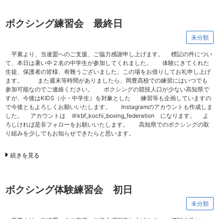
ボクシング練習会 最終日
未分類
平素より、当連盟へのご支援、ご協力感謝申し上げます。 標記の件につい
て、本日は暑い中２名の中学生が参加してくれました。 体験にきてくれた
生徒、保護者の皆様、有難うございました。この場をお借りしてお礼申し上げ
ます。 また週末等時間がありましたら、岡豊高校での練習にはいつでも
参加可能なのでご連絡ください。 ボクシングの競技人口が少ない高知県で
すが、今後はKIDS（小・中学生）を対象とした 練習等も企画していますの
で今後ともよろしくお願いいたします。 Instagramのアカウントも作成しま
した。 アカウントは ＠kbf_kochi_boxing_federation になります。 よ
ろしければ是非フォローをお願いいたします。 高知県でのボクシングの取
り組みを少しでもお知らせできたらと思います。
続きを見る
ボクシング体験練習会 初日
未分類