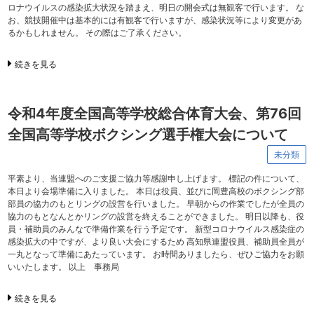
ロナウイルスの感染拡大状況を踏まえ、明日の開会式は無観客で行います。 な
お、競技開催中は基本的には有観客で行いますが、感染状況等により変更があ
るかもしれません。 その際はご了承ください。
続きを見る
令和4年度全国高等学校総合体育大会、第76回
全国高等学校ボクシング選手権大会について
未分類
平素より、当連盟へのご支援ご協力等感謝申し上げます。 標記の件について、
本日より会場準備に入りました。 本日は役員、並びに岡豊高校のボクシング部
部員の協力のもとリングの設営を行いました。 早朝からの作業でしたが全員の
協力のもとなんとかリングの設営を終えることができました。 明日以降も、役
員・補助員のみんなで準備作業を行う予定です。 新型コロナウイルス感染症の
感染拡大の中ですが、より良い大会にするため 高知県連盟役員、補助員全員が
一丸となって準備にあたっています。 お時間ありましたら、ぜひご協力をお願
いいたします。 以上 事務局
続きを見る