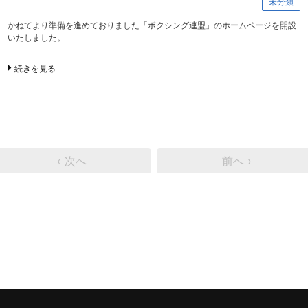
未分類
かねてより準備を進めておりました「ボクシング連盟」のホームページを開設
いたしました。
続きを見る
‹ 次へ
前へ ›