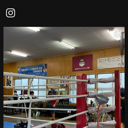
kbf_kochi_boxing_federation