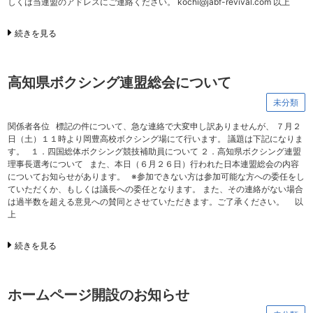
しくは当連盟のアドレスにご連絡ください。 kochi@jabf-revival.com 以上
続きを見る
高知県ボクシング連盟総会について
未分類
関係者各位 標記の件について、急な連絡で大変申し訳ありませんが、 ７月２
日（土）１１時より岡豊高校ボクシング場にて行います。 議題は下記になりま
す。 １．四国総体ボクシング競技補助員について ２．高知県ボクシング連盟
理事長選考について また、本日（６月２６日）行われた日本連盟総会の内容
についてお知らせがあります。 ※参加できない方は参加可能な方への委任をし
ていただくか、もしくは議長への委任となります。 また、その連絡がない場合
は過半数を超える意見への賛同とさせていただきます。ご了承ください。 以
上
続きを見る
ホームページ開設のお知らせ